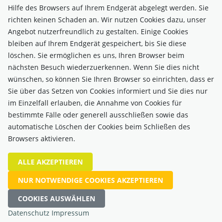
Hilfe des Browsers auf Ihrem Endgerät abgelegt werden. Sie
richten keinen Schaden an. Wir nutzen Cookies dazu, unser
Angebot nutzerfreundlich zu gestalten. Einige Cookies
bleiben auf Ihrem Endgerät gespeichert, bis Sie diese
löschen. Sie ermöglichen es uns, Ihren Browser beim
nächsten Besuch wiederzuerkennen. Wenn Sie dies nicht
wünschen, so können Sie Ihren Browser so einrichten, dass er
Sie über das Setzen von Cookies informiert und Sie dies nur
im Einzelfall erlauben, die Annahme von Cookies für
bestimmte Fälle oder generell ausschließen sowie das
automatische Löschen der Cookies beim Schließen des
VERBAND DER ÖBB-LANDWIRTSCHAFT
Browsers aktivieren.
1050 Wien, Margaretenstraße 166
Behörde: Bundespolizeidirektion Wien ZVR-Zahl:
ALLE AKZEPTIEREN
250680054 Für den Inhalt verantwortlich: Robert Hofmann
NUR NOTWENDIGE COOKIES AKZEPTIEREN
Copyright © Verband der ÖBB-Landwirtschaft. Alle Rechte
COOKIES AUSWÄHLEN
vorbehalten.
IMPRESSUM
DATENSCHUTZ
Datenschutz
Impressum