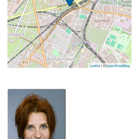
Leaflet
| ©
OpenStreetMap